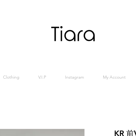
Clothing
V.I.P
Instagram
My Account
KR 