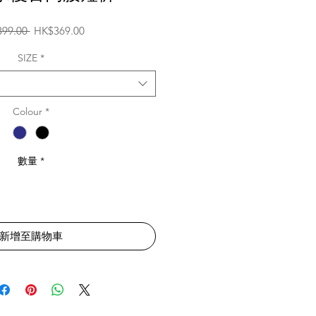
一
促
99.00 
HK$369.00
般
銷
價
價
SIZE
*
格
格
Colour
*
數量
*
新增至購物車