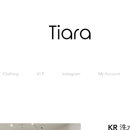
Clothing
V.I.P
Instagram
My Account
KR 