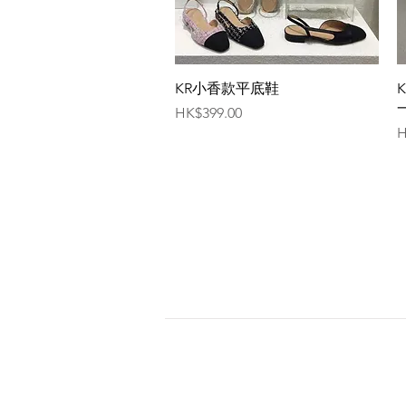
快速瀏覽
KR小香款平底鞋
價格
HK$399.00
H