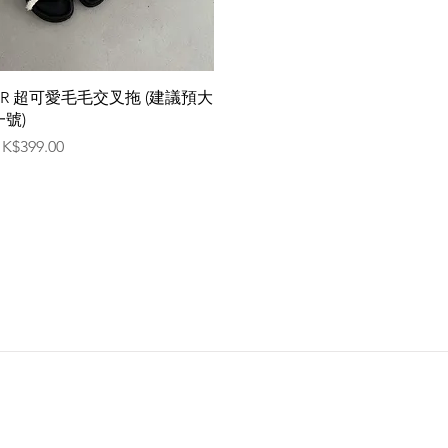
快速瀏覽
KR 超可愛毛毛交叉拖 (建議預大
一號)
價格
K$399.00