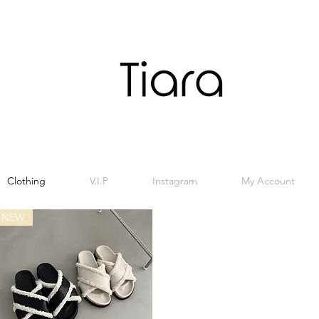
Clothing
V.I.P
Instagram
My Account
NEW